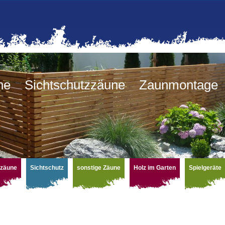
une Sichtschutzzäune Zaunmontag
zzäune
Sichtschutz
sonstige Zäune
Holz im Garten
Spielgeräte