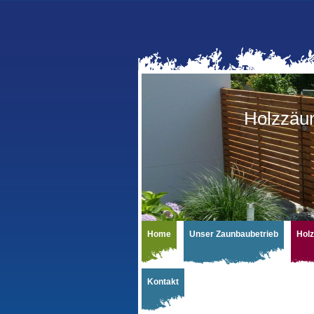
Holzzä
Home
Unser Zaunbaubetrieb
Hol
Kontakt