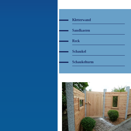
Kletterwand
Sandkasten
Reck
Schaukel
Schaukelturm