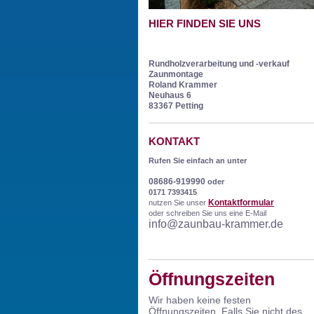
HIER FINDEN SIE UNS
Rundholzverarbeitung und -verkauf
Zaunmontage
Roland Krammer
Neuhaus 6
83367 Petting
KONTAKT
Rufen Sie einfach an unter
08686-919990
oder
0171 7393415
Kontaktformular
nutzen Sie unser
oder schreiben Sie uns eine E-Mail
info@zaunbau-krammer.de
Öffnungszeiten
Wir haben keine festen
Öffnungszeiten.
Falls Sie nicht des